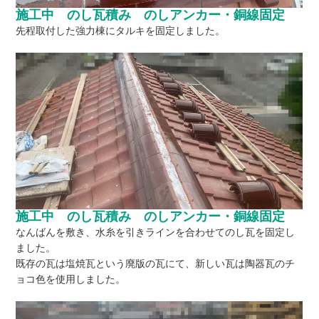
施工中 のし瓦積み のしアンカー・銅線固定
先程取付した強力棟にタルキを固定しました。
施工中 のし瓦積み のしアンカー・銅線固定
なんばんを敷き、水糸を引きラインを合わせてのし瓦を固定し
ました。
既存の瓦は塩焼瓦という廃版の瓦にて、新しい瓦は陶器瓦のチ
ョコ色を使用しました。