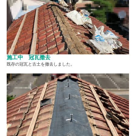
施工中 冠瓦撤去
既存の冠瓦と古土を撤去しました。