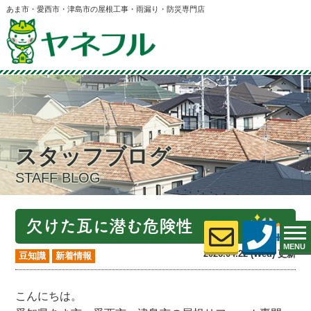
あま市・愛西市・津島市の屋根工事・雨漏り・防災専門店
スタッフブログ
STAFF BLOG
欠けた瓦に潜む危険性
MENU
2026.04.22 (Wed) 更新
豆知識
新着情報
こんにちは。