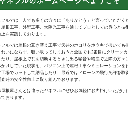
ヤネフルのホームページへようこそ
ネフルでは一人でも多くの方々に「ありがとう」と言っていただく
々屋根工事、外壁工事、太陽光工事を通してプロとしての良心と技
向上を実践しております。
ネフルでは屋根の葺き替え工事で天井のホコリをホウキで掃いても
きれいにならず、吸い取ってしまおうと全国でも2番目にクリーンカ
したり、屋根上で瓦を切断するときに出る騒音や粉塵で近隣の方々
おかけしていた現状を、パソコン上で屋根工事シミュレーションを
に工場でカットして納品したり、最近ではドローンの飛行免許を取
調査時の安全性向上に取り組んでおります。
の屋根屋さんとは違ったヤネフルにぜひお気軽にお声掛けいただけ
っております。