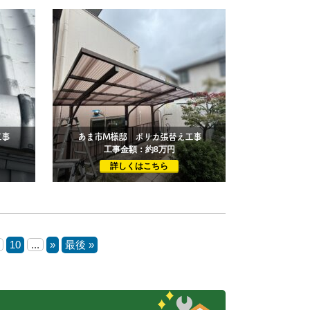
工事
あま市M様邸 ポリカ張替え工事
工事金額：約8万円
詳しくはこちら
10
...
»
最後 »