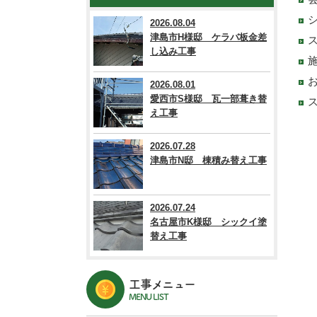
2026.08.04
津島市H様邸 ケラバ板金差
し込み工事
2026.08.01
愛西市S様邸 瓦一部葺き替
え工事
2026.07.28
津島市N邸 棟積み替え工事
2026.07.24
名古屋市K様邸 シックイ塗
替え工事
工事メニュー
MENU LIST