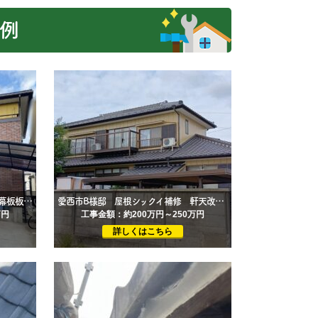
例
稲沢市M様邸 瓦補修 外壁塗装 幕板板金巻き バルコニー防水工事
愛西市B様邸 屋根シックイ補修 軒天改修 外壁塗装工事
万円
工事金額：約200万円～250万円
詳しくはこちら