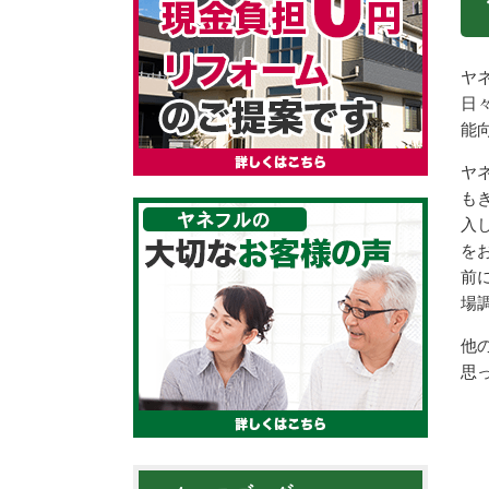
ヤ
日
能
ヤ
も
入
を
前
場
他
思