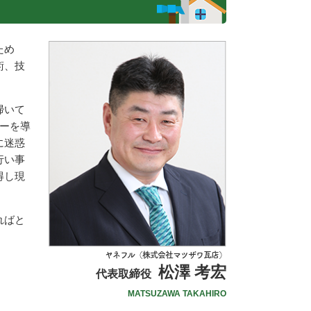
ため
術、技
掃いて
ーを導
に迷惑
行い事
得し現
ればと
ヤネフル（株式会社マツザワ瓦店）
松澤 考宏
代表取締役
MATSUZAWA TAKAHIRO