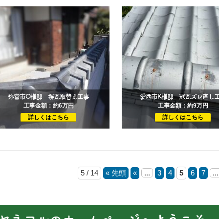
弥富市O様邸 塀瓦取替え工事
愛西市K様邸 冠瓦ズレ直し
工事金額：約6万円
工事金額：約9万円
詳しくはこちら
詳しくはこちら
5 / 14
« 先頭
«
...
3
4
5
6
7
...