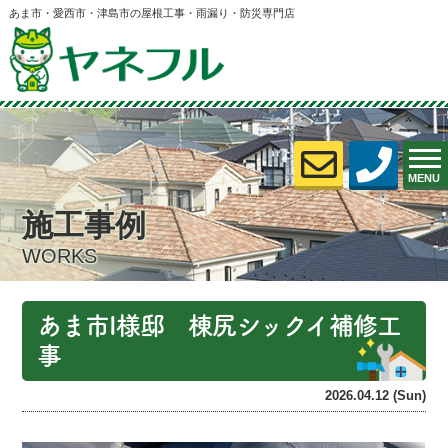
あま市・愛西市・津島市の屋根工事・雨漏り・防災専門店
MENU
施工事例
WORKS
あま市I様邸 棟尻シックイ補修工
事
2026.04.12 (Sun)