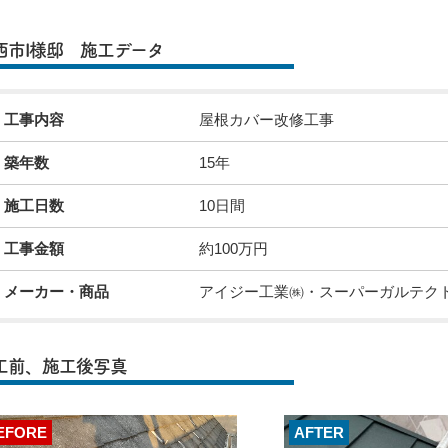
西市I様邸 施工データ
工事内容
屋根カバー改修工事
築年数
15年
施工日数
10日間
工事金額
約100万円
メーカー・商品
アイジー工業㈱・スーパーガルテク
工前、施工後写真
EFORE
AFTER