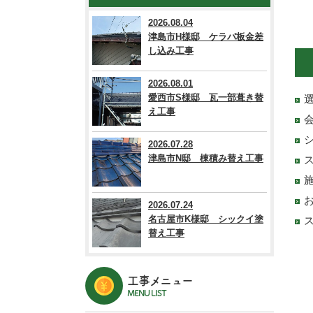
2026.08.04
津島市H様邸 ケラバ板金差
し込み工事
2026.08.01
愛西市S様邸 瓦一部葺き替
え工事
2026.07.28
津島市N邸 棟積み替え工事
2026.07.24
名古屋市K様邸 シックイ塗
替え工事
工事メニュー
MENU LIST