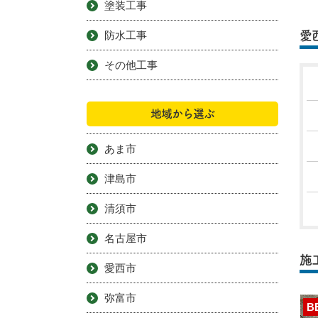
塗装工事
防水工事
愛
その他工事
地域から選ぶ
あま市
津島市
清須市
名古屋市
施
愛西市
弥富市
B