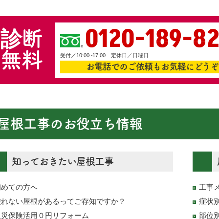
0120-189-8
診断
無料
受付／10:00~17:00 定休日／日曜日
お電話でのご依頼もお気軽にどうぞ
屋根工事のお役立ち情報
知っておきたい屋根工事
初めての方へ
工事
塗れない屋根があるってご存知ですか？
症状
火災保険活用０円リフォーム
部位