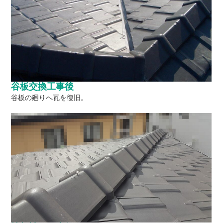
谷板交換工事後
谷板の廻りへ瓦を復旧。