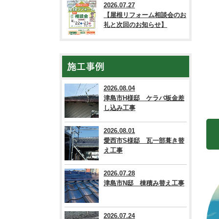
2026.07.27
【屋根リフォーム相談会のお
礼と次回のお知らせ】
施工事例
2026.08.04
津島市H様邸 ケラバ板金差
し込み工事
2026.08.01
愛西市S様邸 瓦一部葺き替
え工事
2026.07.28
津島市N邸 棟積み替え工事
2026.07.24