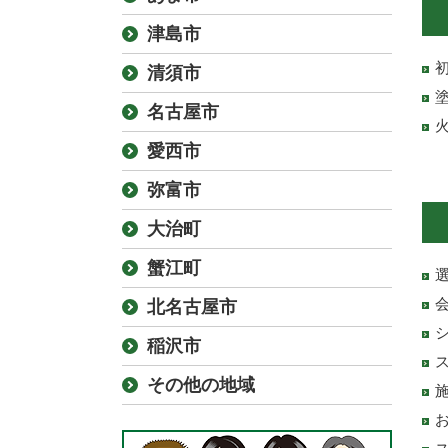
津島市
清須市
名古屋市
愛西市
弥富市
大治町
蟹江町
北名古屋市
稲沢市
その他の地域