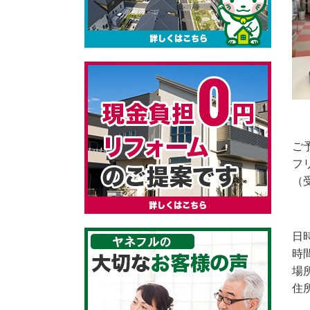
ご
フ
（
日時
時
場
住