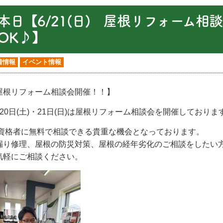
本日【6/21(日) 屋根リフォーム
OK♪】
着情報
イベント情報
屋根リフォーム相談会開催！！】
20日
(
土
)・21
日
(
日
)
は屋根リフォーム相談会を開催しておりま
資格者に無料で相談できる貴重な機会となっております。
漏り修理、屋根の防災対策、屋根の経年劣化のご相談をしたい
気軽にご相談ください。