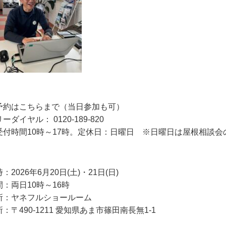
予約はこちらまで（当日参加も可）
リーダイヤル：
0120-189-820
受付時間
10
時～
17
時。定休日：日曜日 ※日曜日は屋根相談会
：2026年6月20日
(
土
)
・21日
(
日
)
間：両日
10
時～
16
時
所：ヤネフルショールーム
所：〒
490-1211
愛知県あま市篠田南長無
1-1