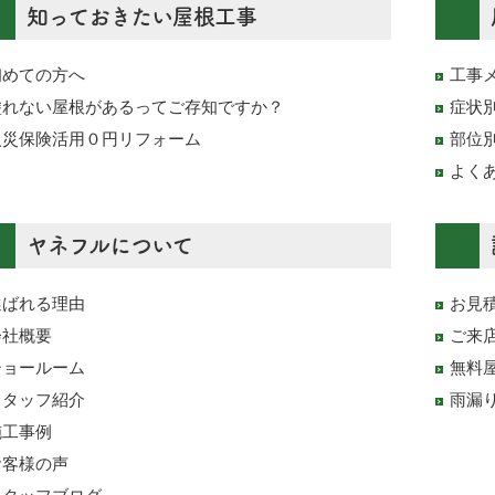
知っておきたい屋根工事
初めての方へ
工事
塗れない屋根があるってご存知ですか？
症状
火災保険活用０円リフォーム
部位
よく
ヤネフルについて
選ばれる理由
お見
会社概要
ご来
ショールーム
無料
スタッフ紹介
雨漏
施工事例
お客様の声