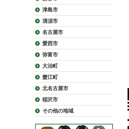
津島市
清須市
名古屋市
愛西市
弥富市
大治町
蟹江町
北名古屋市
稲沢市
その他の地域