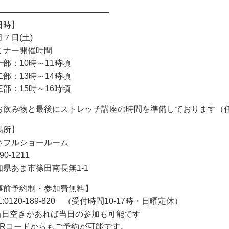
——————————————
日時】
７日(土)
ミナー開催時間
一部：10時～11時頃
二部：13時～14時頃
三部：15時～16時頃
お飲み物と最後にストレッチ講座の時間を準備しております（
場所】
ネフルショールーム
90-1211
知県あま市篠田南長無1-1
事前予約制・参加費無料】
L:0120-189-820 （受付時間10-17時・日曜定休）
当日空きがあれば当日の参加も可能です
QRコードからもご予約が可能です。