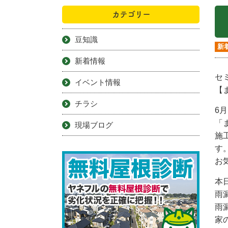
カテゴリー
豆知識
新
新着情報
セ
イベント情報
【
チラシ
6
「
現場ブログ
施
す
お
本
雨
雨
家