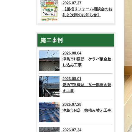
2026.07.27
【屋根リフォーム相談会のお
礼と次回のお知らせ】
施工事例
2026.08.04
津島市H様邸 ケラバ板金差
し込み工事
2026.08.01
愛西市S様邸 瓦一部葺き替
え工事
2026.07.28
津島市N邸 棟積み替え工事
2026.07.24