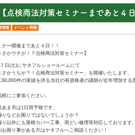
【点検商法対策セミナーまであと４
着情報
イベント情報
ミナー開催まであと４日！！
まさかウチが！？点検商法対策セミナー】
月７日(土)にヤネフルショールームにて
まさかうちが？！点検商法対策セミナー」を開催いたします。
工80,000件の実績を誇る当社の有資格者の講師が近年増加す
。
気軽にご参加ください。
日あま市は1日雨予報です。
漏りなどお困りではないでしょうか？
漏り以外にも屋根カバー工事、雨どい修理等対応しております
のお困り事がある方はヤネフルへご相談ください！