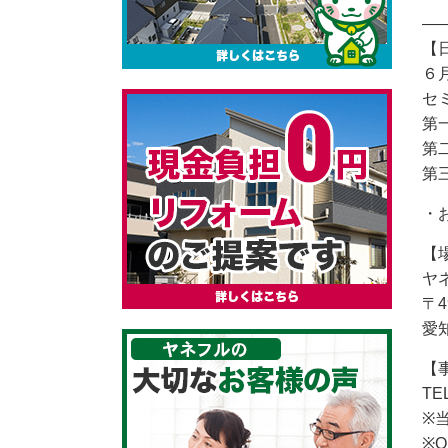
—
【
６月
セ
第
第
第
・
【
ヤ
〒4
愛
【
TE
※
※