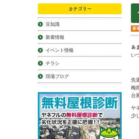
カテゴリー
豆知識
新
新着情報
あ
イベント情報
い
チラシ
現場ブログ
先
梅
台
ヤ
少