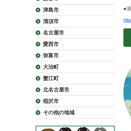
●
津島市
htt
清須市
名古屋市
愛西市
弥富市
大治町
蟹江町
北名古屋市
稲沢市
その他の地域