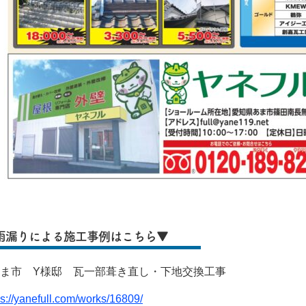
雨漏りによる施工事例はこちら▼
あま市 Y様邸 瓦一部葺き直し・下地交換工事
ps://yanefull.com/works/16809/