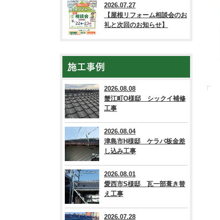
2026.07.27
【屋根リフォーム相談会のお
礼と次回のお知らせ】
施工事例
2026.08.08
蟹江町O様邸 シックイ補修
工事
2026.08.04
津島市H様邸 ケラバ板金差
し込み工事
2026.08.01
愛西市S様邸 瓦一部葺き替
え工事
2026.07.28