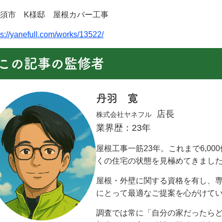
清須市 K様邸 屋根カバー工事
ps://yanefull.com/works/13522/
この記事の監修者
丹羽 寛
店長
株式会社ヤネフル
業界歴：23年
屋根工事一筋23年。これまで6,0
くの住宅の状態を見極めてきまし
屋根・外壁に関する資格を有し、
にとって最適なご提案を心がけて
調査では常に「自分の家だったら