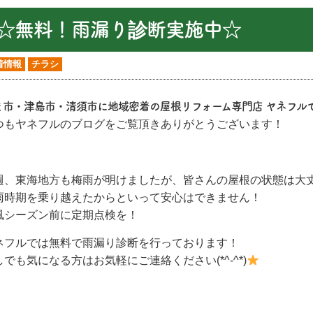
☆無料！雨漏り診断実施中☆
着情報
チラシ
ま市・津島市・清須市
に地域密着の
屋根リフォーム専門店 ヤネフル
つもヤネフルのブログをご覧頂きありがとうございます！
週、東海地方も梅雨が明けましたが、皆さんの屋根の状態は大
雨時期を乗り越えたからといって安心はできません！
風シーズン前に定期点検を！
ネフルでは無料で雨漏り診断を行っております！
しでも気になる方はお気軽にご連絡ください(*^-^*)