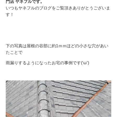
門店 ヤネフル
です。
いつもヤネフルのブログをご覧頂きありがとうございま
す！
下の写真は屋根の谷部に約
1
ｍｍほどの小さな穴があい
たことで
雨漏りするようになったお宅の事例です
(‘
ω
’)