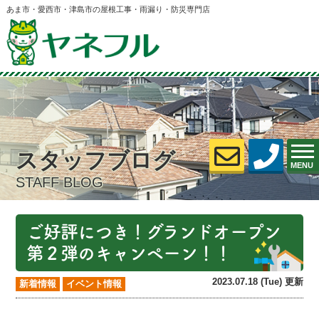
あま市・愛西市・津島市の屋根工事・雨漏り・防災専門店
スタッフブログ
MENU
STAFF BLOG
ご好評につき！グランドオープン
第２弾のキャンペーン！！
2023.07.18 (Tue) 更新
新着情報
イベント情報