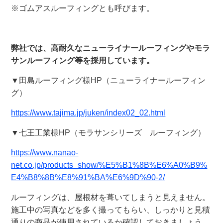
※ゴムアスルーフィングとも呼びます。
弊社では、高耐久なニューライナールーフィングやモラ
サンルーフィング等を採用しています。
▼田島ルーフィング様HP（ニューライナールーフィン
グ）
https://www.tajima.jp/juken/index02_02.html
▼七王工業様HP（モラサンシリーズ ルーフィング）
https://www.nanao-
net.co.jp/products_show/%E5%B1%8B%E6%A0%B9%
E4%B8%8B%E8%91%BA%E6%9D%90-2/
ルーフィングは、屋根材を葺いてしまうと見えません。
施工中の写真などを多く撮ってもらい、しっかりと見積
通りの商品が使用されているか確認しておきましょう。